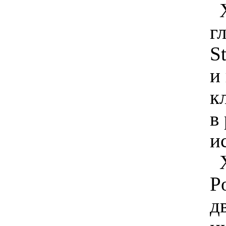
г
S
и
к
в
и
P
д