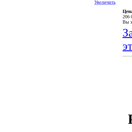
Увеличить
Цен
206 
Вы э
З
э