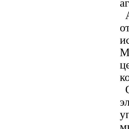
а
о
и
М
ц
к
э
у
м