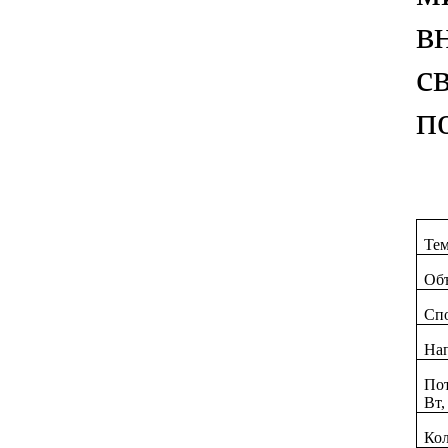
в
с
п
Те
Объ
Спо
На
Пот
Вт,
Кол