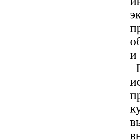
и
э
п
о
и
и
п
к
в
в