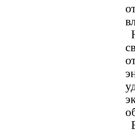
о
в
с
о
э
у
э
о