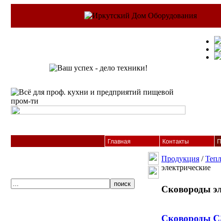
Главная
Контакты
П
Продукция
/
Тепл
электрические
Сковороды эл
Сковороды 