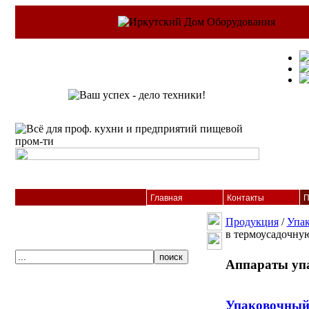
Главная
Контакты
П
Продукция
/
Упак
в термоусадочну
Аппараты упа
Упаковочный