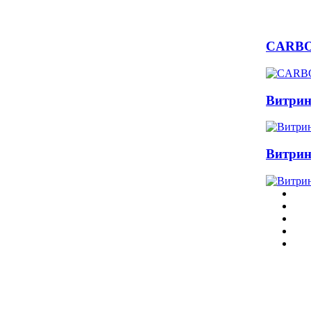
CARB
Витрин
Витрин