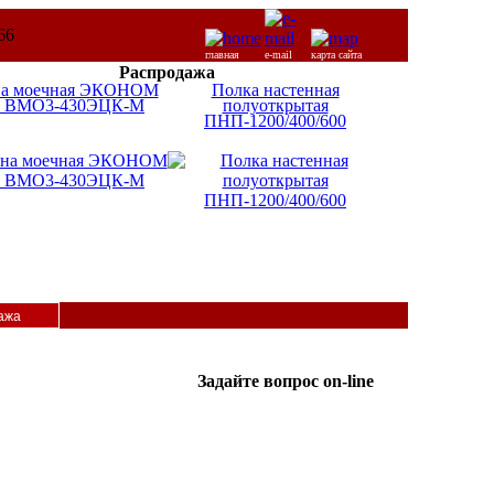
главная
e-mail
карта сайта
Распродажа
на моечная ЭКОНОМ
Полка настенная
 ВМО3-430ЭЦК-М
полуоткрытая
ПНП-1200/400/600
ажа
Задайте вопрос on-line
ICQ:
Татьяна
587365962