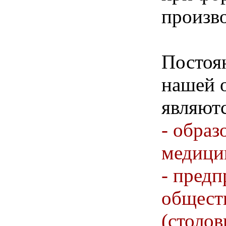
произв
Постоя
нашей 
являютс
- образ
медици
- предп
общест
(столов