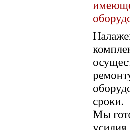
имеюще
оборуд
Налаже
компле
осущес
ремонт
оборудо
сроки.
Мы гот
усилия