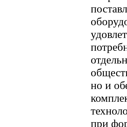
постав
оборуд
удовле
потребн
отдель
общест
но и об
компле
технол
при фо