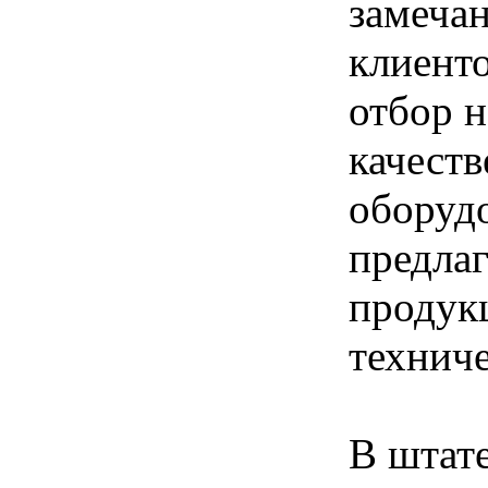
замеча
клиент
отбор 
качеств
оборуд
предла
продук
техниче
В штат