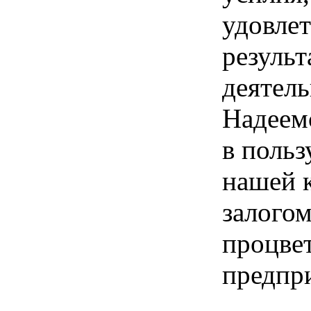
удовле
резуль
деятель
Надеем
в польз
нашей 
залогом
процве
предпр