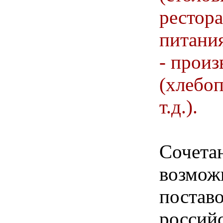
рестора
питани
- произ
(хлебо
т.д.).
Сочета
возмож
постав
россий