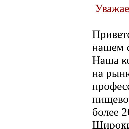
Уважае
Привет
нашем с
Наша к
на рын
профес
пищево
более 2
Широки