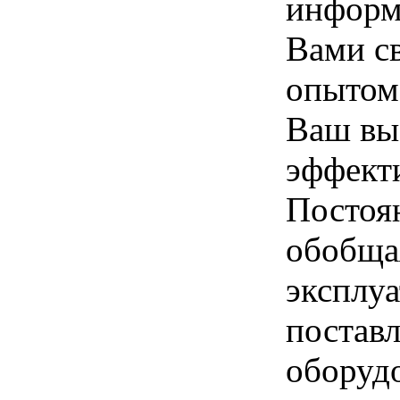
информ
Вами с
опытом,
Ваш вы
эффект
Постоя
обобща
эксплу
постав
оборуд