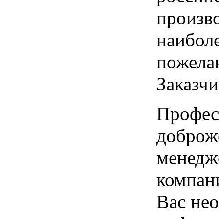
произв
наибол
пожела
Заказчи
Профес
доброж
менедж
компан
Вас не