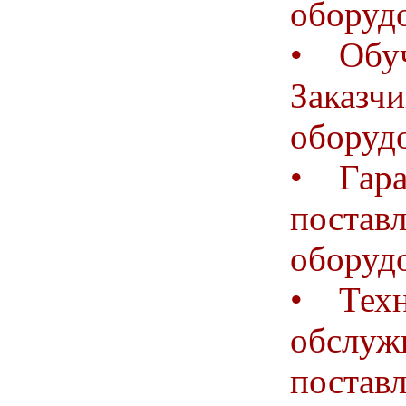
оборуд
• Обуч
Заказчи
оборуд
• Гара
постав
оборуд
• Техн
обслуж
постав