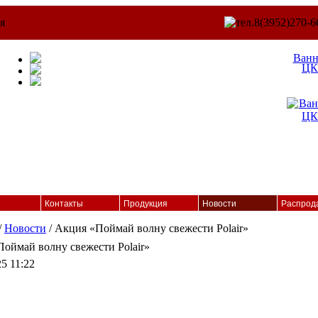
Ван
ЦК
Контакты
Продукция
Новости
Распрод
/
Новости
/ Акция «Поймай волну свежести Polair»
оймай волну свежести Polair»
25 11:22