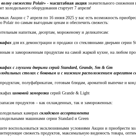
волну свежести Polair»
-
масштабная акция
значительного снижения 
нт холодильного оборудования стартует 7 апреля!
 Акции с 7 апреля по 16 июня 2025 у вас есть возможность приобрес
 Polair по самым выгодным ценам и обеспечить свежесть:
ительным напиткам, десертам, мороженому и деликатесам:
шкафах
для их демонстрации и продажи со стеклянными дверьми серии St
нным и замороженным продуктам на самой жаркой кухне, на любом про
кафах с глухими дверьми серий Standard, Grande, Sm & Gm
олодильных столах с боковым и с нижним расположением агрегатов с
продуктам, полуфабрикатам, готовым блюдам, ароматной выпечке и кон
шкафах
шоковой заморозки
серий Grande & Light
апасам продуктов – как охлажденных, так и замороженных:
олодильных камерах
складского ассортимента
олодильными машинами серии Standard и Green
воспользоваться эксклюзивными условиями Акции и приобрести хол
арантирующее свежесть продуктов, максимальную видимость товара, опти