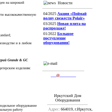
цен на широкий
Новости
04/2025
Акция «Поймай
ти высококачественную
волну свежести Polair»
03/2025
Новая плита на
распродаже!
01/2022
Большое
andard;
поступление
оборудования!
изводстве и в любом
ерий Grande & GC
E-mail
пишите нам
дитерским изделиям:
ido
@
irkutsk.ru
Иркутский Дом
Оборудования
одильное оборудование
Адрес:
664019, г.Иркутск,
мальную работу