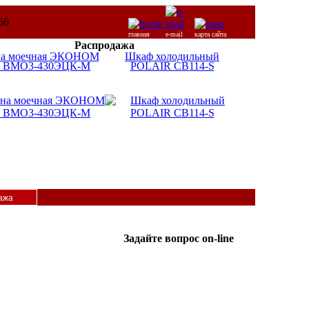
главная
e-mail
карта сайта
Распродажа
на моечная ЭКОНОМ
Шкаф холодильный
 ВМО3-430ЭЦК-М
POLAIR CB114-S
ажа
Задайте вопрос on-line
ICQ:
Татьяна
587365962