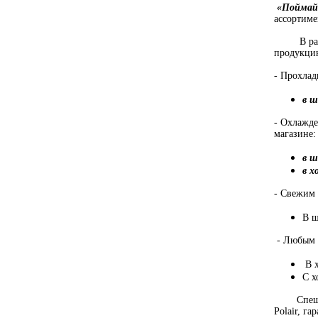
«Поймай 
ассортиме
В рамках
продукцию
- Прохлад
в 
- Охлажде
магазине:
в ш
в х
- Свежим 
В 
- Любым з
В х
С х
Спешите 
Polair, г